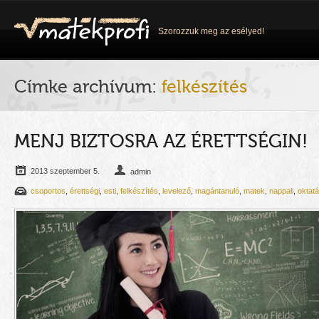
Szorozzuk meg az esélyed!
Címke archívum:
felkészítés
MENJ BIZTOSRA AZ ÉRETTSÉGIN!
2013 szeptember 5.
admin
csoportos
,
érettségi
,
esti
,
felkészítés
,
levelező
,
magántanuló
,
matek
,
nappali
,
oktat