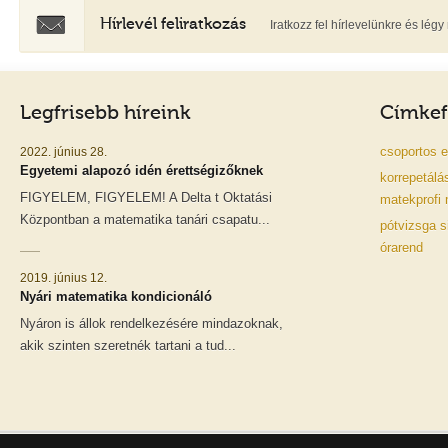
Hírlevél feliratkozás
Iratkozz fel hírlevelünkre és lé
Legfrisebb híreink
Címkef
csoportos
e
2022. június 28.
Egyetemi alapozó idén érettségizőknek
korrepetálá
FIGYELEM, FIGYELEM! A Delta t Oktatási
matekprofi
Központban a matematika tanári csapatu...
pótvizsga
s
órarend
2019. június 12.
Nyári matematika kondicionáló
Nyáron is állok rendelkezésére mindazoknak,
akik szinten szeretnék tartani a tud...