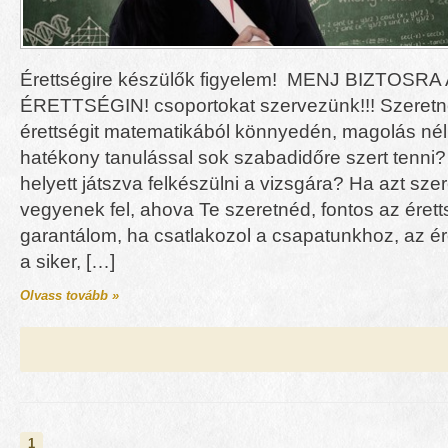
Érettségire készülők figyelem! MENJ BIZTOSRA
ÉRETTSÉGIN! csoportokat szervezünk!!! Szeretné
érettségit matematikából könnyedén, magolás né
hatékony tanulással sok szabadidőre szert tenni
helyett játszva felkészülni a vizsgára? Ha azt sz
vegyenek fel, ahova Te szeretnéd, fontos az érett
garantálom, ha csatlakozol a csapatunkhoz, az ére
a siker, […]
Olvass tovább »
1