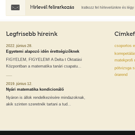
Hírlevél feliratkozás
Iratkozz fel hírlevelünkre és lé
Legfrisebb híreink
Címkef
csoportos
e
2022. június 28.
Egyetemi alapozó idén érettségizőknek
korrepetálá
FIGYELEM, FIGYELEM! A Delta t Oktatási
matekprofi
Központban a matematika tanári csapatu...
pótvizsga
s
órarend
2019. június 12.
Nyári matematika kondicionáló
Nyáron is állok rendelkezésére mindazoknak,
akik szinten szeretnék tartani a tud...