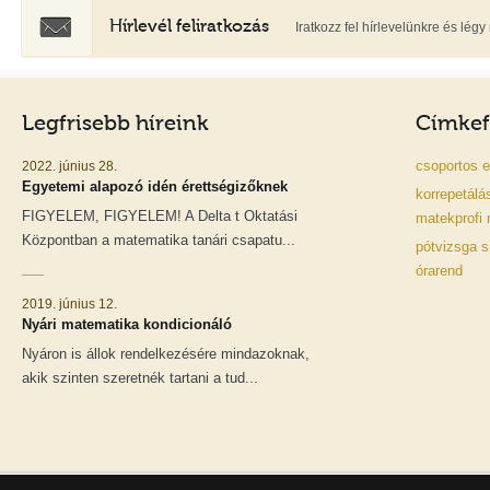
Hírlevél feliratkozás
Iratkozz fel hírlevelünkre és lé
Legfrisebb híreink
Címkef
csoportos
e
2022. június 28.
Egyetemi alapozó idén érettségizőknek
korrepetálá
FIGYELEM, FIGYELEM! A Delta t Oktatási
matekprofi
Központban a matematika tanári csapatu...
pótvizsga
s
órarend
2019. június 12.
Nyári matematika kondicionáló
Nyáron is állok rendelkezésére mindazoknak,
akik szinten szeretnék tartani a tud...