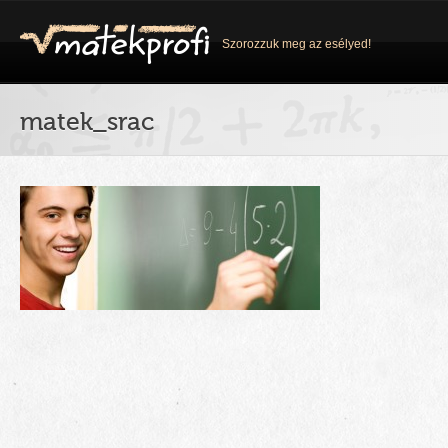
Szorozzuk meg az esélyed!
matek_srac