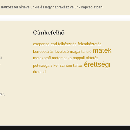
Iratkozz fel hírlevelünkre és légy naprakész velünk kapcsolatban!
Címkefelhő
csoportos
esti
felkészítés
felzárkóztatás
matek
korrepetálás
levelező
magántanuló
i
matekprofi
matematika
nappali
oktatás
érettségi
.
pótvizsga
siker
szinten tartás
órarend
ak,