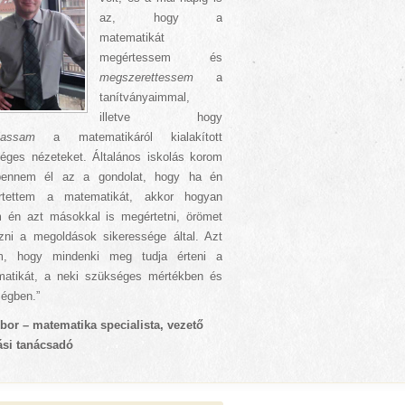
az, hogy a
matematikát
megértessem és
megszerettessem
a
tanítványaimmal,
illetve hogy
lassam
a matematikáról kialakított
séges nézeteket. Általános iskolás korom
bennem él az a gondolat, hogy ha én
rtettem a matematikát, akkor hogyan
 én azt másokkal is megértetni, örömet
zni a megoldások sikeressége által. Azt
om, hogy mindenki meg tudja érteni a
atikát, a neki szükséges mértékben és
égben.”
ibor – matematika specialista, vezető
ási tanácsadó