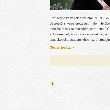
Érettségire készülők figyelem! MENJ B
Szeretnél sikeres érettségit matematikáb
tanulással sok szabadidőre szert tenni? G
azt szeretnéd, hogy oda vegyenek fel, aho
csatlakozol a csapatunkhoz, az érettségin 
Olvass tovább »
1