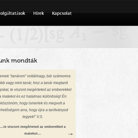
olgáltatások
Hírek
Kapcsolat
unk mondták
Remek “tanárom” voltál/vagy, bár számomra
öbb vagy mint tanár, hisz a tanár megtanít
gokat, te viszont megérteted az emberekkel
a matekot és ez hatalmas különbség! Én
köszönöm, hogy ismerlek és megvolt a
ehetőségem arra, hogy újra a tanítványod
legyek!” V.S.
…te viszont megérteted az emberekkel a
matekot…