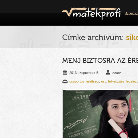
Szorozz
Címke archívum:
sik
MENJ BIZTOSRA AZ ÉR
2013 szeptember 5.
admin
csoportos
,
érettségi
,
esti
,
felkészítés
,
levelez