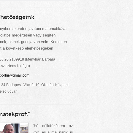
rhetőségeink
yiben szeretne javítani matematikával
olatos megértésén vagy segíteni
inek, akinek gondja van vele. Keressen
t a következő elérhetőségeken
36 20 2189918 (Menyhárt Barbara
sszisztens kolléga)
iborhir@gmail.com
134 Budapest, Váci út 19. Oktatási Központ
első udvar
matekprofi"
“Fő célkitűzésem az
volt, és a mai napig is