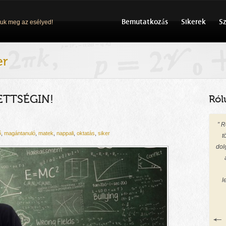
Bemutatkozás
Sikerek
Sz
uk meg az esélyed!
er
ETTSÉGIN!
Ról
” 
ő
,
magántanuló
,
matek
,
nappali
,
oktatás
,
siker
t
dol
l