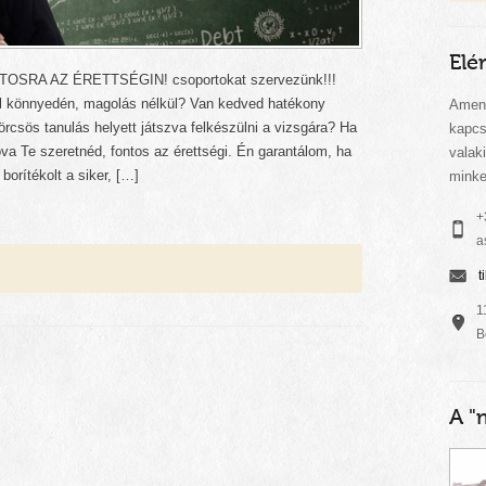
Elé
IZTOSRA AZ ÉRETTSÉGIN! csoportokat szervezünk!!!
ól könnyedén, magolás nélkül? Van kedved hatékony
Amenn
örcsös tanulás helyett játszva felkészülni a vizsgára? Ha
kapcs
va Te szeretnéd, fontos az érettségi. Én garantálom, ha
valak
borítékolt a siker, […]
minke
+
a
t
1
B
A "