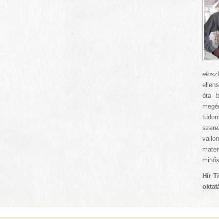
elosz
ellen
óta 
megé
tudom
szere
vall
matem
minős
Hír T
oktat