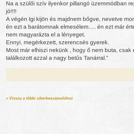
Na a szülői szív ilyenkor pillangó üzemmódban r
jó!!!!
A végén Igi kijön és majdnem bőgve, nevetve mo
én ezt a barátomnak elmesélem…. én ezt már ért
nem magyarázta el a lényeget.
Ennyi, megérkezett, szerencsés gyerek.
Most már elhiszi nekünk , hogy ő nem buta, csa
találkozott azzal a nagy betűs Tanárral.”
« Vissza a többi sikerbeszámolóhoz