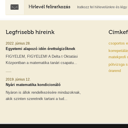
Hírlevél feliratkozás
Iratkozz fel hírlevelünkre és lé
Legfrisebb híreink
Címkef
csoportos
e
2022. június 28.
Egyetemi alapozó idén érettségizőknek
korrepetálá
FIGYELEM, FIGYELEM! A Delta t Oktatási
matekprofi
Központban a matematika tanári csapatu...
pótvizsga
s
órarend
2019. június 12.
Nyári matematika kondicionáló
Nyáron is állok rendelkezésére mindazoknak,
akik szinten szeretnék tartani a tud...