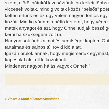
szóra, előröl hátulról kiveséztünk, ha kellett többsz
viccesek voltak, mindig voltak közös “belsős” po
ketten értünk és ez úgy vélem nagyon fontos egy 
között. Mindig vártam a hétfő két órát, hogy végr
matek anyagot és azt, hogy Önnel tudjak beszélge
kérni ha szükségem volt rá.
Nagyon sok önbizalmat és segítséget kaptam Önt
tartalmas és sajnos túl rövid idő alatt.
Igazán örülök annak, hogy megismertük egymást,
kapcsolat alakult ki közöttünk.
Mindenért nagyon hálás vagyok Önnek!”
« Vissza a többi sikerbeszámolóhoz