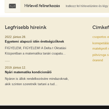
Hírlevél feliratkozás
Iratkozz fel hírlevelünkre és lé
Legfrisebb híreink
Címkef
csoportos
e
2022. június 28.
Egyetemi alapozó idén érettségizőknek
korrepetálá
FIGYELEM, FIGYELEM! A Delta t Oktatási
matekprofi
Központban a matematika tanári csapatu...
pótvizsga
s
órarend
2019. június 12.
Nyári matematika kondicionáló
Nyáron is állok rendelkezésére mindazoknak,
akik szinten szeretnék tartani a tud...