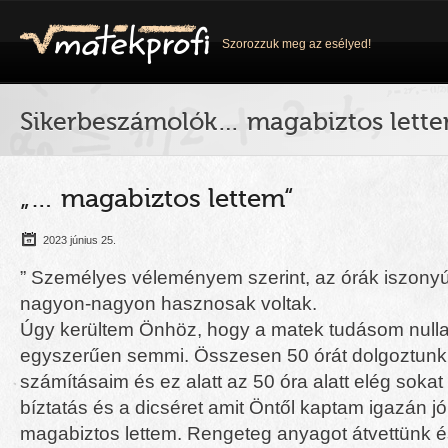
Szorozzuk meg az esélyed!
Sikerbeszámolók… magabiztos lett
„… magabiztos lettem“
2023 június 25.
” Személyes véleményem szerint, az órák iszony
nagyon-nagyon hasznosak voltak.
Úgy kerültem Önhöz, hogy a matek tudásom nulla 
egyszerűen semmi. Összesen 50 órát dolgoztunk 
számításaim és ez alatt az 50 óra alatt elég sokat
bíztatás és a dicséret amit Öntől kaptam igazán jó
magabiztos lettem. Rengeteg anyagot átvettünk é