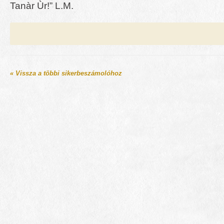
Tanàr Ùr!” L.M.
« Vissza a többi sikerbeszámolóhoz