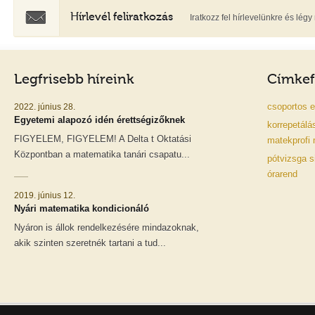
Hírlevél feliratkozás
Iratkozz fel hírlevelünkre és lé
Legfrisebb híreink
Címkef
csoportos
e
2022. június 28.
Egyetemi alapozó idén érettségizőknek
korrepetálá
FIGYELEM, FIGYELEM! A Delta t Oktatási
matekprofi
Központban a matematika tanári csapatu...
pótvizsga
s
órarend
2019. június 12.
Nyári matematika kondicionáló
Nyáron is állok rendelkezésére mindazoknak,
akik szinten szeretnék tartani a tud...