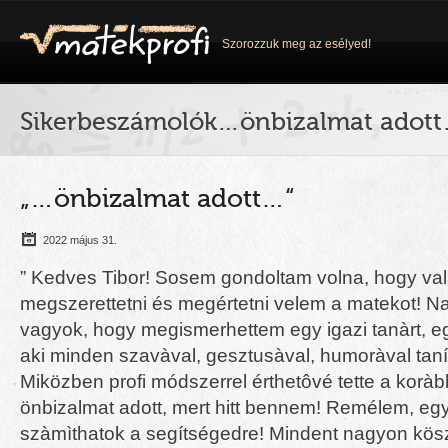
Szorozzuk meg az esélyed!
Sikerbeszámolók…önbizalmat adot
„…önbizalmat adott…“
2022 május 31.
” Kedves Tibor! Sosem gondoltam volna, hogy val
megszerettetni és megértetni velem a matekot! 
vagyok, hogy megismerhettem egy igazi tanàrt, e
aki minden szavàval, gesztusàval, humoràval tanít
Miközben profi módszerrel érthetôvé tette a koràbb
önbizalmat adott, mert hitt bennem! Remélem, egy
szàmìthatok a segítségedre! Mindent nagyon kö