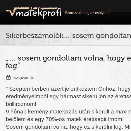
Szorozzuk meg az esélyed!
Sikerbeszámolók… sosem gondoltam 
„… sosem gondoltam volna, hogy ez
fog“
2023 június 25.
” Szeptemberben azért jelentkeztem Önhöz, hog
eredmènyeimből egy hármast sikerüljön az érettsé
brillíroznom!
9 hónap kemény matekozás után sikerült a maxi
belőlem és egy 70%-os matek érettségit írnom!
Sosem gondoltam volna, hogy ez sikerülni fog. Mi