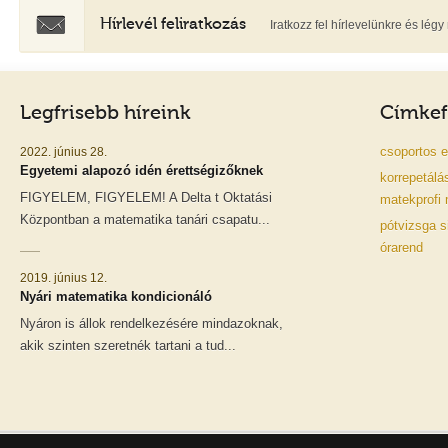
Hírlevél feliratkozás
Iratkozz fel hírlevelünkre és lé
Legfrisebb híreink
Címkef
csoportos
e
2022. június 28.
Egyetemi alapozó idén érettségizőknek
korrepetálá
FIGYELEM, FIGYELEM! A Delta t Oktatási
matekprofi
Központban a matematika tanári csapatu...
pótvizsga
s
órarend
2019. június 12.
Nyári matematika kondicionáló
Nyáron is állok rendelkezésére mindazoknak,
akik szinten szeretnék tartani a tud...